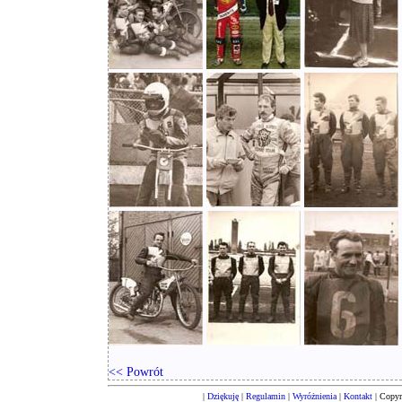
<< Powrót
|
Dziękuję
|
Regulamin
|
Wyróżnienia
|
Kontakt
| Copyr