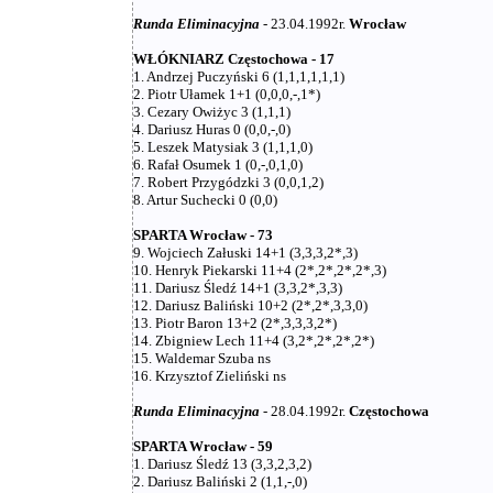
Runda Eliminacyjna
- 23.04.1992r.
Wrocław
WŁÓKNIARZ Częstochowa - 17
1. Andrzej Puczyński 6 (1,1,1,1,1,1)
2. Piotr Ułamek 1+1 (0,0,0,-,1*)
3. Cezary Owiżyc 3 (1,1,1)
4. Dariusz Huras 0 (0,0,-,0)
5. Leszek Matysiak 3 (1,1,1,0)
6. Rafał Osumek 1 (0,-,0,1,0)
7. Robert Przygódzki 3 (0,0,1,2)
8. Artur Suchecki 0 (0,0)
SPARTA Wrocław - 73
9. Wojciech Załuski 14+1 (3,3,3,2*,3)
10. Henryk Piekarski 11+4 (2*,2*,2*,2*,3)
11. Dariusz Śledź 14+1 (3,3,2*,3,3)
12. Dariusz Baliński 10+2 (2*,2*,3,3,0)
13. Piotr Baron 13+2 (2*,3,3,3,2*)
14. Zbigniew Lech 11+4 (3,2*,2*,2*,2*)
15. Waldemar Szuba ns
16. Krzysztof Zieliński ns
Runda Eliminacyjna
- 28.04.1992r.
Częstochowa
SPARTA Wrocław - 59
1. Dariusz Śledź 13 (3,3,2,3,2)
2. Dariusz Baliński 2 (1,1,-,0)