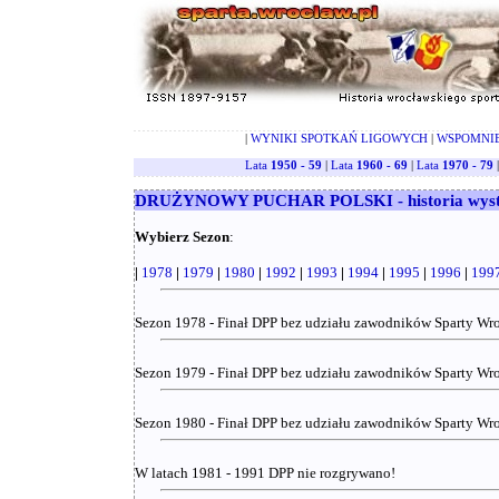
|
WYNIKI SPOTKAŃ LIGOWYCH
|
WSPOMNI
Lata
1950 - 59
|
Lata
1960 - 69
|
Lata
1970 - 79
DRUŻYNOWY PUCHAR POLSKI - historia wyst
Wybierz Sezon
:
|
1978
|
1979
|
1980
|
1992
|
1993
|
1994
|
1995
|
1996
|
199
Sezon 1978 - Finał DPP bez udziału zawodników Sparty Wr
Sezon 1979 - Finał DPP bez udziału zawodników Sparty Wr
Sezon 1980 - Finał DPP bez udziału zawodników Sparty Wr
W latach 1981 - 1991 DPP nie rozgrywano!