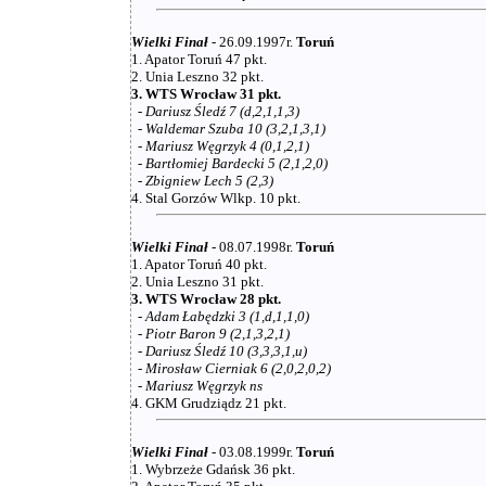
Wielki Finał
- 26.09.1997r.
Toruń
1. Apator Toruń 47 pkt.
2. Unia Leszno 32 pkt.
3. WTS Wrocław 31 pkt.
-
Dariusz Śledź 7 (d,2,1,1,3)
-
Waldemar Szuba 10 (3,2,1,3,1)
-
Mariusz Węgrzyk 4 (0,1,2,1)
-
Bartłomiej Bardecki 5 (2,1,2,0)
-
Zbigniew Lech 5 (2,3)
4. Stal Gorzów Wlkp. 10 pkt.
Wielki Finał
- 08.07.1998r.
Toruń
1. Apator Toruń 40 pkt.
2. Unia Leszno 31 pkt.
3. WTS Wrocław 28 pkt.
-
Adam Łabędzki 3 (1,d,1,1,0)
-
Piotr Baron 9 (2,1,3,2,1)
-
Dariusz Śledź 10 (3,3,3,1,u)
-
Mirosław Cierniak 6 (2,0,2,0,2)
-
Mariusz Węgrzyk ns
4. GKM Grudziądz 21 pkt.
Wielki Finał
- 03.08.1999r.
Toruń
1. Wybrzeże Gdańsk 36 pkt.