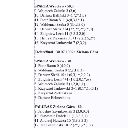
SPARTA Wrocław - 50,5
9. Wojciech Załuski 3 (3,u)
10. Dariusz Baliński 3+1 (2*,1,0)
11. Piotr Baron 5+1 (w,0,3,1*,1)
12. Waldemar Szuba 6 (3,-,d,3,0)
13. Dariusz Śledź 7+4 (2*,2*,2*,1*,0)
14. Zbigniew Lech 11 (3,3,3,2,0)
15. Henryk Piekarski 8.5+1 (2,2,2.5,2*)
16. Krzysztof Jankowski 7 (2,3,2)
Ćwierćfinał
- 30.07.1992r.
Zielona Góra
SPARTA Wrocław - 30
1. Piotr Baron 0 (d,0,0)
2. Waldemar Szuba 8 (2,2,1,0,3)
3. Dariusz Śledź 10+1 (0,3,1*,2,2,2)
4. Zbigniew Lech 4+1 (1,0,2,0,1*,w)
5. Wojciech Załuski 5 (1,2,0,1,1)
6. Krzysztof Jankowski 3+1 (0,1*,1,-,0,1)
7. Krzysztof Zieliński ns
8. Dariusz Hełmecki ns
FALUBAZ Zielona Góra - 60
9. Jarosław Szymkowiak 3 (3,0,0,0)
10. Sławomir Dudek 11 (1,3,3,3,1)
11. Andrzej Huszcza 15 (3,3,3,3,3)
12. Jan Połubiński 10+2 (2*,1,2*,3,2)