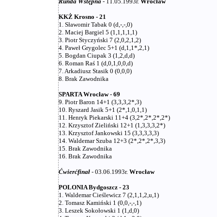
Runda Wstępna
- 11.05.1993r.
Wrocław
KKŻ Krosno - 21
1. Sławomir Tabak 0 (d,-,-,0)
2. Maciej Bargiel 5 (1,1,1,1,1)
3. Piotr Styczyński 7 (2,0,2,1,2)
4. Paweł Grygolec 5+1 (d,1,1*,2,1)
5. Bogdan Ciupak 3 (1,2,d,d)
6. Roman Raś 1 (d,0,1,0,0,d)
7. Arkadiusz Stasik 0 (0,0,0)
8. Brak Zawodnika
SPARTA Wrocław - 69
9. Piotr Baron 14+1 (3,3,3,2*,3)
10. Ryszard Jasik 5+1 (2*,1,0,1,1)
11. Henryk Piekarski 11+4 (3,2*,2*,2*,2*)
12. Krzysztof Zieliński 12+1 (1,3,3,3,2*)
13. Krzysztof Jankowski 15 (3,3,3,3,3)
14. Waldemar Szuba 12+3 (2*,2*,2*,3,3)
15. Brak Zawodnika
16. Brak Zawodnika
Ćwierćfinał
- 03.06.1993r.
Wrocław
POLONIA Bydgoszcz - 23
1. Waldemar Cieślewicz 7 (2,1,1,2,u,1)
2. Tomasz Kamiński 1 (0,0,-,-,1)
3. Leszek Sokołowski 1 (1,d,0)