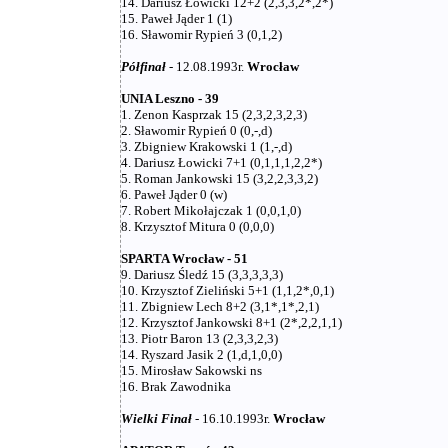
14. Dariusz Łowicki 12+2 (2,3,3,2*,2*)
15. Paweł Jąder 1 (1)
16. Sławomir Rypień 3 (0,1,2)
Półfinał
- 12.08.1993r.
Wrocław
UNIA Leszno - 39
1. Zenon Kasprzak 15 (2,3,2,3,2,3)
2. Sławomir Rypień 0 (0,-,d)
3. Zbigniew Krakowski 1 (1,-,d)
4. Dariusz Łowicki 7+1 (0,1,1,1,2,2*)
5. Roman Jankowski 15 (3,2,2,3,3,2)
6. Paweł Jąder 0 (w)
7. Robert Mikołajczak 1 (0,0,1,0)
8. Krzysztof Mitura 0 (0,0,0)
SPARTA Wrocław - 51
9. Dariusz Śledź 15 (3,3,3,3,3)
10. Krzysztof Zieliński 5+1 (1,1,2*,0,1)
11. Zbigniew Lech 8+2 (3,1*,1*,2,1)
12. Krzysztof Jankowski 8+1 (2*,2,2,1,1)
13. Piotr Baron 13 (2,3,3,2,3)
14. Ryszard Jasik 2 (1,d,1,0,0)
15. Mirosław Sakowski ns
16. Brak Zawodnika
Wielki Finał
- 16.10.1993r.
Wrocław