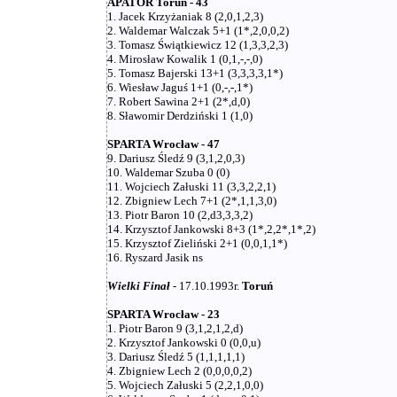
APATOR Toruń - 43
1. Jacek Krzyżaniak 8 (2,0,1,2,3)
2. Waldemar Walczak 5+1 (1*,2,0,0,2)
3. Tomasz Świątkiewicz 12 (1,3,3,2,3)
4. Mirosław Kowalik 1 (0,1,-,-,0)
5. Tomasz Bajerski 13+1 (3,3,3,3,1*)
6. Wiesław Jaguś 1+1 (0,-,-,1*)
7. Robert Sawina 2+1 (2*,d,0)
8. Sławomir Derdziński 1 (1,0)
SPARTA Wrocław - 47
9. Dariusz Śledź 9 (3,1,2,0,3)
10. Waldemar Szuba 0 (0)
11. Wojciech Załuski 11 (3,3,2,2,1)
12. Zbigniew Lech 7+1 (2*,1,1,3,0)
13. Piotr Baron 10 (2,d3,3,3,2)
14. Krzysztof Jankowski 8+3 (1*,2,2*,1*,2)
15. Krzysztof Zieliński 2+1 (0,0,1,1*)
16. Ryszard Jasik ns
Wielki Finał
- 17.10.1993r.
Toruń
SPARTA Wrocław - 23
1. Piotr Baron 9 (3,1,2,1,2,d)
2. Krzysztof Jankowski 0 (0,0,u)
3. Dariusz Śledź 5 (1,1,1,1,1)
4. Zbigniew Lech 2 (0,0,0,0,2)
5. Wojciech Załuski 5 (2,2,1,0,0)