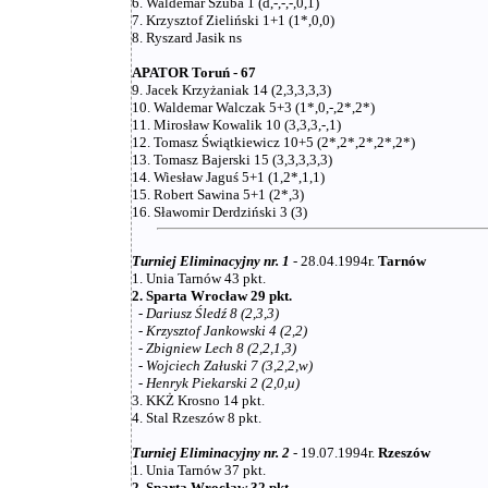
6. Waldemar Szuba 1 (d,-,-,-,0,1)
7. Krzysztof Zieliński 1+1 (1*,0,0)
8. Ryszard Jasik ns
APATOR Toruń - 67
9. Jacek Krzyżaniak 14 (2,3,3,3,3)
10. Waldemar Walczak 5+3 (1*,0,-,2*,2*)
11. Mirosław Kowalik 10 (3,3,3,-,1)
12. Tomasz Świątkiewicz 10+5 (2*,2*,2*,2*,2*)
13. Tomasz Bajerski 15 (3,3,3,3,3)
14. Wiesław Jaguś 5+1 (1,2*,1,1)
15. Robert Sawina 5+1 (2*,3)
16. Sławomir Derdziński 3 (3)
Turniej Eliminacyjny nr. 1
- 28.04.1994r.
Tarnów
1. Unia Tarnów 43 pkt.
2. Sparta Wrocław 29 pkt.
-
Dariusz Śledź 8 (2,3,3)
-
Krzysztof Jankowski 4 (2,2)
-
Zbigniew Lech 8 (2,2,1,3)
-
Wojciech Załuski 7 (3,2,2,w)
-
Henryk Piekarski 2 (2,0,u)
3. KKŻ Krosno 14 pkt.
4. Stal Rzeszów 8 pkt.
Turniej Eliminacyjny nr. 2
- 19.07.1994r.
Rzeszów
1. Unia Tarnów 37 pkt.
2. Sparta Wrocław 32 pkt.