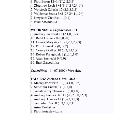
3. Piotr Baron 12+1 (2*,2,2,3,3)
4. Zbigniew Lech 8+4 (3,1*,1*,2*,1*)
5. Wojciech Załuski 15 (3,3,3,3,3)
6. Waldemar Szuba 8+3 (2*,2*,1,1,2*)
7. Krzysztof Zieliński 1 (0,1)
8. Brak Zawodnika
WŁÓKNIARZ Częstochowa - 31
9. Andrzej Puczyński 3 (2,1,0,0,w)
10. Rafał Osumek 0 (0,0,-,0)
11. Leszek Matysiak 13 (1,2,3,2,2,3)
12. Piotr Ułamek 2 (0,0,-,2)
13. Cezary Owiżyc 10 (0,3,3,1,1,2)
14. Robert Przygódzk 3 (1,0,1,1,0)
15. Artur Suchecki 0 (0,0)
16. Brak Zawodnika
Ćwierćfinał
- 14.07.1992r.
Wrocław
FALUBAZ Zielona Góra - 36,5
1. Maciej Jaworek 6+1 (0,3,1,0,-,2*)
2. Sławomir Dudek 3 (1,1,1,0)
3. Jarosław Szymkowiak 1 (d,0,1,0)
4. Andrzej Zarzecki 6.5+1 (d,-,2.5,0,1*,3)
5. Andrzej Huszcza 12 (1,w,2,3,3,3)
6. Jan Połubiński 8 (0,3,1,1,2,1)
7. Artur Pawlak ns
8. Piotr Protasiewicz ns