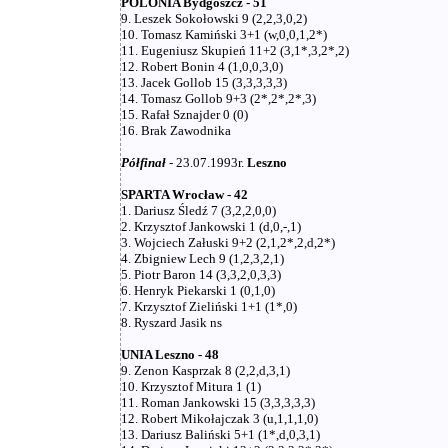
POLONIA Bydgoszcz - 51
9. Leszek Sokołowski 9 (2,2,3,0,2)
10. Tomasz Kamiński 3+1 (w,0,0,1,2*)
11. Eugeniusz Skupień 11+2 (3,1*,3,2*,2)
12. Robert Bonin 4 (1,0,0,3,0)
13. Jacek Gollob 15 (3,3,3,3,3)
14. Tomasz Gollob 9+3 (2*,2*,2*,3)
15. Rafał Sznajder 0 (0)
16. Brak Zawodnika
Półfinał
- 23.07.1993r.
Leszno
SPARTA Wrocław - 42
1. Dariusz Śledź 7 (3,2,2,0,0)
2. Krzysztof Jankowski 1 (d,0,-,1)
3. Wojciech Załuski 9+2 (2,1,2*,2,d,2*)
4. Zbigniew Lech 9 (1,2,3,2,1)
5. Piotr Baron 14 (3,3,2,0,3,3)
6. Henryk Piekarski 1 (0,1,0)
7. Krzysztof Zieliński 1+1 (1*,0)
8. Ryszard Jasik ns
UNIA Leszno - 48
9. Zenon Kasprzak 8 (2,2,d,3,1)
10. Krzysztof Mitura 1 (1)
11. Roman Jankowski 15 (3,3,3,3,3)
12. Robert Mikołajczak 3 (u,1,1,1,0)
13. Dariusz Baliński 5+1 (1*,d,0,3,1)