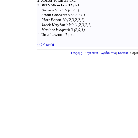
2. Apator Toruń 35 pkt.
3. WTS Wrocław 32 pkt.
-
Dariusz Śledź 5 (0,2,3)
-
Adam Łabędzki 5 (2,2,1,0)
-
Piotr Baron 10 (2,3,2,2,1)
-
Jacek Krzyżaniak 9 (1,2,3,2,1)
-
Mariusz Węgrzyk 3 (2,0,1)
4. Unia Leszno 17 pkt.
<< Powrót
|
Dziękuję
|
Regulamin
|
Wyróżnienia
|
Kontakt
| Copyr