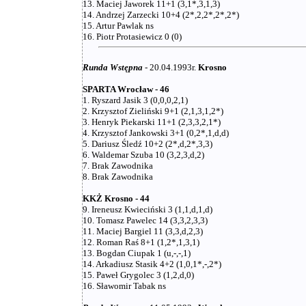
13. Maciej Jaworek 11+1 (3,1*,3,1,3)
14. Andrzej Zarzecki 10+4 (2*,2,2*,2*,2*)
15. Artur Pawlak ns
16. Piotr Protasiewicz 0 (0)
Runda Wstępna
- 20.04.1993r.
Krosno
SPARTA Wrocław - 46
1. Ryszard Jasik 3 (0,0,0,2,1)
2. Krzysztof Zieliński 9+1 (2,1,3,1,2*)
3. Henryk Piekarski 11+1 (2,3,3,2,1*)
4. Krzysztof Jankowski 3+1 (0,2*,1,d,d)
5. Dariusz Śledź 10+2 (2*,d,2*,3,3)
6. Waldemar Szuba 10 (3,2,3,d,2)
7. Brak Zawodnika
8. Brak Zawodnika
KKŻ Krosno - 44
9. Ireneusz Kwieciński 3 (1,1,d,1,d)
10. Tomasz Pawelec 14 (3,3,2,3,3)
11. Maciej Bargiel 11 (3,3,d,2,3)
12. Roman Raś 8+1 (1,2*,1,3,1)
13. Bogdan Ciupak 1 (u,-,-,1)
14. Arkadiusz Stasik 4+2 (1,0,1*,-,2*)
15. Paweł Grygolec 3 (1,2,d,0)
16. Sławomir Tabak ns