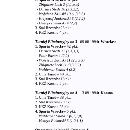
-
Zbigniew Lech 2 (1,1,u,u)
-
Dariusz Śledź 10 (3,3,2,2)
-
Wojciech Załuski 10 (1,3,3,3)
-
Krzysztof Jankowski 6 (2,2,2)
-
Henryk Piekarski 4 (2,2)
3. Stal Rzeszów 23 pkt.
4. KKŻ Krosno 4 pkt.
Turniej Eliminacyjny nr. 3
- 09.08.1994r.
Wrocław
1. Sparta Wrocław 42 pkt.
-
Dariusz Śledź 12 (3,3,3,3)
-
Piotr Baron 4 (2,2)
-
Wojciech Załuski 11 (2,3,3,3)
-
Zbigniew Lech 11 (3,3,3,2)
-
Waldemar Szuba 4 (2,2)
2. Unia Tarnów 40 pkt.
3. Stal Rzeszów 13 pkt.
4. KKŻ Krosno 5 pkt.
Turniej Eliminacyjny nr. 4
- 13.09.1994r.
Krosno
1. Unia Tarnów 38 pkt.
2. Stal Rzeszów 28 pkt.
3. KKŻ Krosno 23 pkt.
4. Sparta Wrocław 5 pkt.
-
Waldemar Szuba 2 (0,1,1,0)
-
Henryk Piekarski 3 (1,0,1,1)
Ostateczna kolejność |Grupa nr. 1|
: