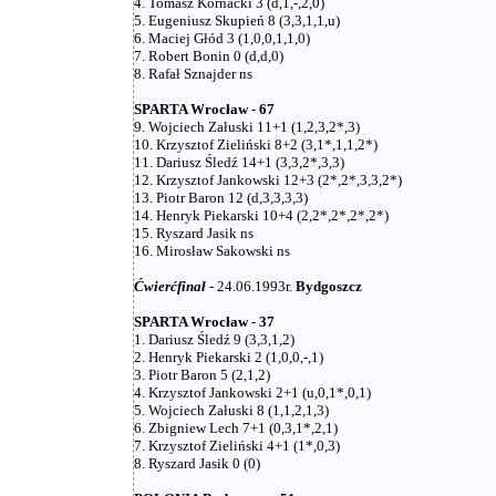
4. Tomasz Kornacki 3 (d,1,-,2,0)
5. Eugeniusz Skupień 8 (3,3,1,1,u)
6. Maciej Głód 3 (1,0,0,1,1,0)
7. Robert Bonin 0 (d,d,0)
8. Rafał Sznajder ns
SPARTA Wrocław - 67
9. Wojciech Załuski 11+1 (1,2,3,2*,3)
10. Krzysztof Zieliński 8+2 (3,1*,1,1,2*)
11. Dariusz Śledź 14+1 (3,3,2*,3,3)
12. Krzysztof Jankowski 12+3 (2*,2*,3,3,2*)
13. Piotr Baron 12 (d,3,3,3,3)
14. Henryk Piekarski 10+4 (2,2*,2*,2*,2*)
15. Ryszard Jasik ns
16. Mirosław Sakowski ns
Ćwierćfinał
- 24.06.1993r.
Bydgoszcz
SPARTA Wrocław - 37
1. Dariusz Śledź 9 (3,3,1,2)
2. Henryk Piekarski 2 (1,0,0,-,1)
3. Piotr Baron 5 (2,1,2)
4. Krzysztof Jankowski 2+1 (u,0,1*,0,1)
5. Wojciech Załuski 8 (1,1,2,1,3)
6. Zbigniew Lech 7+1 (0,3,1*,2,1)
7. Krzysztof Zieliński 4+1 (1*,0,3)
8. Ryszard Jasik 0 (0)