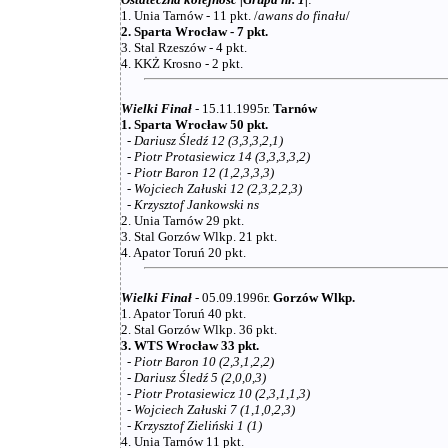
1. Unia Tarnów - 11 pkt. /
awans do finału
/
2. Sparta Wrocław - 7 pkt.
3. Stal Rzeszów - 4 pkt.
4. KKŻ Krosno - 2 pkt.
Wielki Finał
- 15.11.1995r.
Tarnów
1. Sparta Wrocław 50 pkt.
-
Dariusz Śledź 12 (3,3,3,2,1)
-
Piotr Protasiewicz 14 (3,3,3,3,2)
-
Piotr Baron 12 (1,2,3,3,3)
-
Wojciech Załuski 12 (2,3,2,2,3)
-
Krzysztof Jankowski ns
2. Unia Tarnów 29 pkt.
3. Stal Gorzów Wlkp. 21 pkt.
4. Apator Toruń 20 pkt.
Wielki Finał
- 05.09.1996r.
Gorzów Wlkp.
1. Apator Toruń 40 pkt.
2. Stal Gorzów Wlkp. 36 pkt.
3. WTS Wrocław 33 pkt.
-
Piotr Baron 10 (2,3,1,2,2)
-
Dariusz Śledź 5 (2,0,0,3)
-
Piotr Protasiewicz 10 (2,3,1,1,3)
-
Wojciech Załuski 7 (1,1,0,2,3)
-
Krzysztof Zieliński 1 (1)
4. Unia Tarnów 11 pkt.