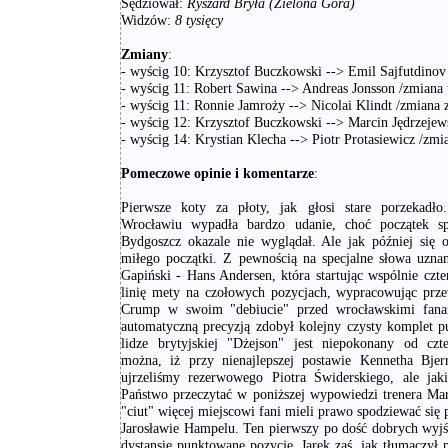
Sędziował:
Ryszard Bryła (Zielona Góra)
Widzów:
8 tysięcy
Zmiany
:
- wyścig 10: Krzysztof Buczkowski --> Emil Sajfutdinov
- wyścig 11: Robert Sawina --> Andreas Jonsson /zmiana 
- wyścig 11: Ronnie Jamroży --> Nicolai Klindt /zmiana 
- wyścig 12: Krzysztof Buczkowski --> Marcin Jędrzejews
- wyścig 14: Krystian Klecha --> Piotr Protasiewicz /zmi
Pomeczowe opinie i komentarze
:
Pierwsze koty za płoty, jak głosi stare porzekadło
Wrocławiu wypadła bardzo udanie, choć początek s
Bydgoszcz okazale nie wyglądał. Ale jak później się o
miłego początki. Z pewnością na specjalne słowa uzna
Gapiński - Hans Andersen, która startując wspólnie czte
linię mety na czołowych pozycjach, wypracowując prz
Crump w swoim "debiucie" przed wrocławskimi fanam
automatyczną precyzją zdobył kolejny czysty komplet 
lidze brytyjskiej "Dżejson" jest niepokonany od czt
można, iż przy nienajlepszej postawie Kennetha Bjer
ujrzeliśmy rezerwowego Piotra Świderskiego, ale ja
Państwo przeczytać w poniższej wypowiedzi trenera Ma
"ciut" więcej miejscowi fani mieli prawo spodziewać si
Jarosławie Hampelu. Ten pierwszy po dość dobrych wyjśc
dystansie punktowane pozycje, Jarek zaś, jak tłumaczył