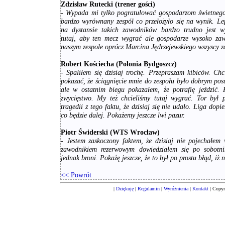
Zdzisław Rutecki (trener gości)
- Wypada mi tylko pogratulować gospodarzom świetnego 
bardzo wyrównany zespół co przełożyło się na wynik. Lep
na dystansie takich zawodników bardzo trudno jest wy
tutaj, aby ten mecz wygrać ale gospodarze wysoko zaw
naszym zespole oprócz Marcina Jędrzejewskiego wszyscy z
Robert Kościecha (Polonia Bydgoszcz)
- Spaliłem się dzisiaj trochę. Przepraszam kibiców. C
pokazać, że ściągnięcie mnie do zespołu było dobrym pos
ale w ostatnim biegu pokazałem, że potrafię jeździć. 
zwycięstwo. My też chcieliśmy tutaj wygrać. Tor był 
tragedii z tego faktu, że dzisiaj się nie udało. Liga dop
co będzie dalej. Pokażemy jeszcze lwi pazur.
Piotr Świderski (WTS Wrocław)
- Jestem zaskoczony faktem, że dzisiaj nie pojechałe
zawodnikiem rezerwowym dowiedziałem się po sobotni
jednak broni. Pokażę jeszcze, że to był po prostu błąd, iż 
<< Powrót
|
Dziękuję
|
Regulamin
|
Wyróżnienia
|
Kontakt
| Copyr