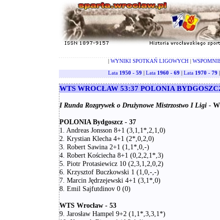
|
WYNIKI SPOTKAŃ LIGOWYCH
|
WSPOMNI
Lata
1950 - 59
|
Lata
1960 - 69
|
Lata
1970 - 79
WTS WROCŁAW 53:37 POLONIA BYDGOSZCZ |9
I Runda Rozgrywek o Drużynowe Mistrzostwo I Ligi
-
W
POLONIA Bydgoszcz - 37
1. Andreas Jonsson 8+1 (3,1,1*,2,1,0)
2. Krystian Klecha 4+1 (2*,0,2,0)
3. Robert Sawina 2+1 (1,1*,0,-)
4. Robert Kościecha 8+1 (0,2,2,1*,3)
5. Piotr Protasiewicz 10 (2,3,1,2,0,2)
6. Krzysztof Buczkowski 1 (1,0,-,-)
7. Marcin Jędrzejewski 4+1 (3,1*,0)
8. Emil Sajfutdinov 0 (0)
WTS Wrocław - 53
9. Jarosław Hampel 9+2 (1,1*,3,3,1*)