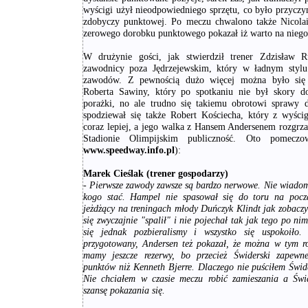
wyścigi użył nieodpowiedniego sprzętu, co było przyczy
zdobyczy punktowej. Po meczu chwalono także Nicola
zerowego dorobku punktowego pokazał iż warto na niego
W drużynie gości, jak stwierdził trener Zdzisław R
zawodnicy poza Jędrzejewskim, który w ładnym stylu
zawodów. Z pewnością dużo więcej można było się 
Roberta Sawiny, który po spotkaniu nie był skory d
porażki, no ale trudno się takiemu obrotowi sprawy 
spodziewał się także Robert Kościecha, który z wyści
coraz lepiej, a jego walka z Hansem Andersenem rozgrza
Stadionie Olimpijskim publiczność. Oto pomeczo
www.speedway.info.pl
):
Marek Cieślak (trener gospodarzy)
- Pierwsze zawody zawsze są bardzo nerwowe. Nie wiadom
kogo stać. Hampel nie spasował się do toru na pocz
jeżdżący na treningach młody Duńczyk Klindt jak zobaczył 
się zwyczajnie "spalił" i nie pojechał tak jak tego po ni
się jednak pozbieralismy i wszystko się uspokoiło.
przygotowany, Andersen też pokazał, że można w tym r
mamy jeszcze rezerwy, bo przecież Świderski zapewne
punktów niż Kenneth Bjerre. Dlaczego nie puściłem Świ
Nie chciałem w czasie meczu robić zamieszania a Świ
szansę pokazania się.