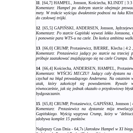
11
. [64,7] HAMPEL, Jonsson, Kościecha, KLINDT | 3:3 ,
Komentarz:
Hampel po dobrym starcie obejmuje prowad
mety. W trakcie wyścigu dwukrotnie podnosi na łuku Klind
do czołowej trójki.
12
. [65,5] GAPIŃSKI, ANDERSEN, Jonsson, Jędrzejewski 
Komentarz:
Po starcie Gapiński wywozi lekko Jonssona, 
i ponownie para WTS-u na czele. Do końca ambitna walk
13
. [66,0] CRUMP, Protasiewicz, BJERRE, Klecha | 4:2 ,
Komentarz:
Protasiewicz jadący po starcie na trzeciej p
próbuje zaatakować znajdującego się na czele Crumpa. B
14
. [66,4] Kościecha, ANDERSEN, HAMPEL, Protasiewicz
Komentarz:
WYŚCIG MECZU! Jadący cały dystans na d
czychał na błąd prowadzącego Andersena. Na ostatnim wi
atak, który zakończył się powodzeniem. Rywale 
równocześnie, jak się jednak okazało o przysłowiowy błysk
bydgoszczanin.
15
. [65,8] CRUMP, Protasiewicz, GAPIŃSKI, Jonnson | 4:
Komentarz:
Protasiewicz na dystansie mija rewelacy
Gapińskiego. Wyścig wygrywa Crump, który w "debiuc
zdobywa komplet 15 punktów.
Najlepszy Czas Dnia - 64,7s |
Jarosław Hampel w XI bieg