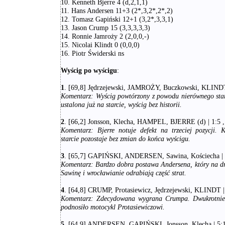
10. Kenneth Bjerre 4 (d,2,1,1)
11. Hans Andersen 11+3 (2*,3,2*,2*,2)
12. Tomasz Gapiński 12+1 (3,2*,3,3,1)
13. Jason Crump 15 (3,3,3,3,3)
14. Ronnie Jamroży 2 (2,0,0,-)
15. Nicolai Klindt 0 (0,0,0)
16. Piotr Świderski ns
Wyścig po wyścigu
:
1
. [69,8] Jędrzejewski, JAMROŻY, Buczkowski, KLINDT |
Komentarz:
Wyścig powtórzony z powodu nierównego sta
ustalona już na starcie, wyścig bez historii.
2
. [66,2] Jonsson, Klecha, HAMPEL, BJERRE (d) | 1:5 , 
Komentarz:
Bjerre notuje defekt na trzeciej pozycji. 
starcie pozostaje bez zmian do końca wyścigu.
3
. [65,7] GAPIŃSKI, ANDERSEN, Sawina, Kościecha | 5:
Komentarz:
Bardzo dobra postawa Andersena, który na d
Sawinę i wrocławianie odrabiają część strat.
4
. [64,8] CRUMP, Protasiewicz, Jędrzejewski, KLINDT | 3
Komentarz:
Zdecydowana wygrana Crumpa. Dwukrotnie 
podnosiło motocykl Protasiewiczowi.
5
. [64,9] ANDERSEN, GAPIŃSKI, Jonsson, Klecha | 5:1 