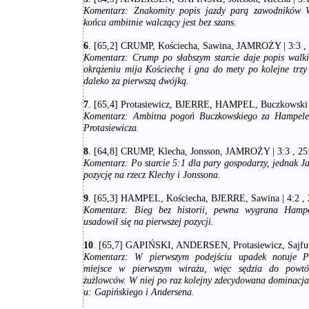
Komentarz:
Znakomity popis jazdy parą zawodników 
końca ambitnie walczący jest bez szans.
6
. [65,2] CRUMP, Kościecha, Sawina, JAMROŻY | 3:3 , 
Komentarz:
Crump po słabszym starcie daje popis walk
okrążeniu mija Kościechę i gna do mety po kolejne trzy
daleko za pierwszą dwójką.
7
. [65,4] Protasiewicz, BJERRE, HAMPEL, Buczkowski | 
Komentarz:
Ambitna pogoń Buczkowskiego za Hampel
Protasiewicza.
8
. [64,8] CRUMP, Klecha, Jonsson, JAMROŻY | 3:3 , 25:
Komentarz:
Po starcie 5:1 dla pary gospodarzy, jednak J
pozycję na rzecz Klechy i Jonssona.
9
. [65,3] HAMPEL, Kościecha, BJERRE, Sawina | 4:2 , 
Komentarz:
Bieg bez historii, pewna wygrana Hampel
usadowił się na pierwszej pozycji.
10
. [65,7] GAPIŃSKI, ANDERSEN, Protasiewicz, Sajfutdi
Komentarz:
W pierwszym podejściu upadek notuje Pr
miejsce w pierwszym wirażu, więc sędzia do powtór
żużlowców. W niej po raz kolejny zdecydowana dominacja
u: Gapińskiego i Andersena.