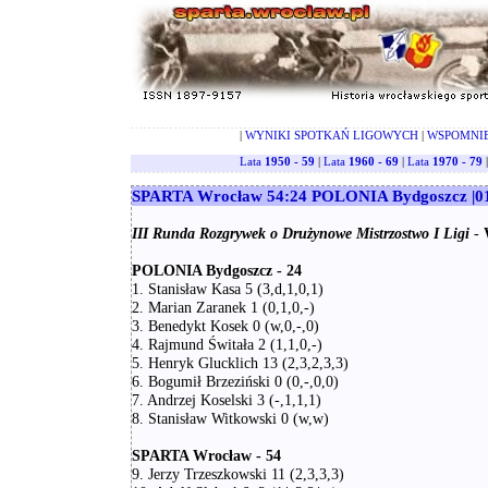
|
WYNIKI SPOTKAŃ LIGOWYCH
|
WSPOMNI
Lata
1950 - 59
|
Lata
1960 - 69
|
Lata
1970 - 79
SPARTA Wrocław 54:24 POLONIA Bydgoszcz |01
III Runda Rozgrywek o Drużynowe Mistrzostwo I Ligi
-
POLONIA Bydgoszcz - 24
1. Stanisław Kasa 5 (3,d,1,0,1)
2. Marian Zaranek 1 (0,1,0,-)
3. Benedykt Kosek 0 (w,0,-,0)
4. Rajmund Świtała 2 (1,1,0,-)
5. Henryk Glucklich 13 (2,3,2,3,3)
6. Bogumił Brzeziński 0 (0,-,0,0)
7. Andrzej Koselski 3 (-,1,1,1)
8. Stanisław Witkowski 0 (w,w)
SPARTA Wrocław - 54
9. Jerzy Trzeszkowski 11 (2,3,3,3)