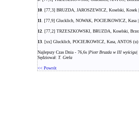
10
. [77,3] BRUZDA, JAROSZEWICZ, Koselski, Kosek | 5
11
. [77,9] Glucklich, NOWAK, POCIEJKOWICZ, Kasa | 3
12
. [77,2] TRZESZKOWSKI, BRUZDA, Koselski, Brzezińs
13
. [xx] Glucklich, POCIEJKOWICZ, Kasa, ANTOS (u) | 
Najlepszy Czas Dnia - 76,6s |
Piotr Bruzda w III wyścigu
|
Sędziował:
T. Grela
<< Powrót