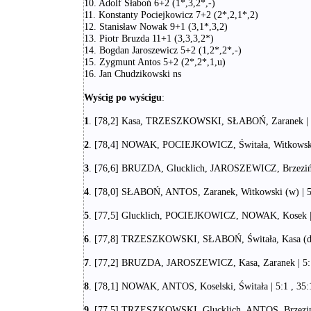
10. Adolf Słaboń 6+2 (1*,3,2*,-)
11. Konstanty Pociejkowicz 7+2 (2*,2,1*,2)
12. Stanisław Nowak 9+1 (3,1*,3,2)
13. Piotr Bruzda 11+1 (3,3,3,2*)
14. Bogdan Jaroszewicz 5+2 (1,2*,2*,-)
15. Zygmunt Antos 5+2 (2*,2*,1,u)
16. Jan Chudzikowski ns
Wyścig po wyścigu
:
1
. [78,2] Kasa, TRZESZKOWSKI, SŁABOŃ, Zaranek | 3:
2
. [78,4] NOWAK, POCIEJKOWICZ, Świtała, Witkowski (
3
. [76,6] BRUZDA, Glucklich, JAROSZEWICZ, Brzeziński
4
. [78,0] SŁABOŃ, ANTOS, Zaranek, Witkowski (w) | 5:
5
. [77,5] Glucklich, POCIEJKOWICZ, NOWAK, Kosek | 3
6
. [77,8] TRZESZKOWSKI, SŁABOŃ, Świtała, Kasa (d) |
7
. [77,2] BRUZDA, JAROSZEWICZ, Kasa, Zaranek | 5:1 
8
. [78,1] NOWAK, ANTOS, Koselski, Świtała | 5:1 , 35:1
9
. [77,5] TRZESZKOWSKI, Glucklich, ANTOS, Brzeziński