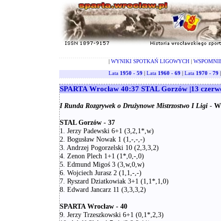
|
WYNIKI SPOTKAŃ LIGOWYCH
|
WSPOMNI
Lata
1950 - 59
|
Lata
1960 - 69
|
Lata
1970 - 79
SPARTA Wrocław 40:37 STAL Gorzów |13 czerwc
I Runda Rozgrywek o Drużynowe Mistrzostwo I Ligi
-
W
STAL Gorzów - 37
1. Jerzy Padewski 6+1 (3,2,1*,w)
2. Bogusław Nowak 1 (1,-,-,-)
3. Andrzej Pogorzelski 10 (2,3,3,2)
4. Zenon Plech 1+1 (1*,0,-,0)
5. Edmund Migoś 3 (3,w,0,w)
6. Wojciech Jurasz 2 (1,1,-,-)
7. Ryszard Dziatkowiak 3+1 (1,1*,1,0)
8. Edward Jancarz 11 (3,3,3,2)
SPARTA Wrocław - 40
9. Jerzy Trzeszkowski 6+1 (0,1*,2,3)