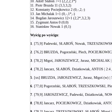
10. Adolf Słaboń 7+1 (2,2,2,1*)
11. Piotr Bruzda 11 (3,3,3,2)
12. Konstanty Pociejkowicz 2 (0,-,2,-)
13. Jan Michalak 1+1 (0,-,1*,-)
14. Bogdan Jaroszewicz 12+1 (2,2*,3,2,3)
15. Zygmunt Antos 0 (0,0)
16. Stanisław Nowak 1 (0,1)
Wyścig po wyścigu
:
1
. [75,9] Padewski, SŁABOŃ, Nowak, TRZESZKOWSKI |
2
. [76,2] BRUZDA, Pogorzelski, Plech, POCIEJKOWICZ |
3
. [78,2] Migoś, JAROSZEWICZ, Jurasz, MICHALAK | 2:
4
. [78,2] Jancarz, SŁABOŃ, Dziatkowiak, ANTOS | 2:4 ,
5
. [xx] BRUZDA, JAROSZEWICZ, Jurasz, Migoś (w) | 5:
6
. [77,0] Pogorzelski, SŁABOŃ, TRZESZKOWSKI, Plech 
7
. [79,9] JAROSZEWICZ, Padewski, Dziatkowiak, NOWAK
8
. [78,8] Jancarz, POCIEJKOWICZ, Dziatkowiak, ANTOS 
9
. [78,2] Jancarz, TRZESZKOWSKI, SŁABOŃ, Migoś | 3