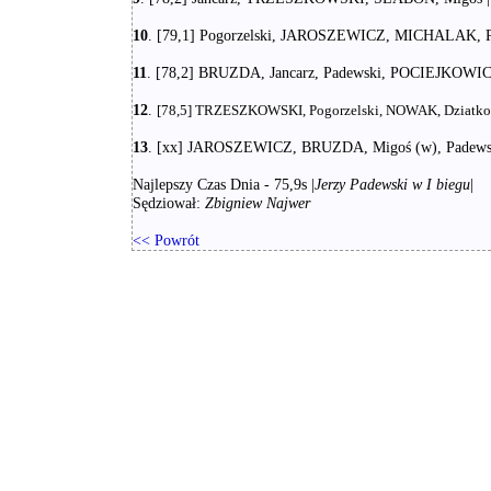
10
. [79,1] Pogorzelski, JAROSZEWICZ, MICHALAK, Plec
11
. [78,2] BRUZDA, Jancarz, Padewski, POCIEJKOWICZ 
12
.
[78,5] TRZESZKOWSKI, Pogorzelski, NOWAK, Dziatkowia
13
. [xx] JAROSZEWICZ, BRUZDA, Migoś (w), Padewski 
Najlepszy Czas Dnia - 75,9s |
Jerzy Padewski w I biegu
|
Sędziował:
Zbigniew Najwer
<< Powrót